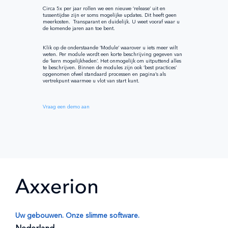
Circa 5x per jaar rollen we een nieuwe ‘release’ uit en
tussentijdse zijn er soms mogelijke updates. Dit heeft geen
meerkosten. Transparant en duidelijk. U weet vooraf waar u
de komende jaren aan toe bent.
Klik op de onderstaande ‘Module’ waarover u iets meer wilt
weten. Per module wordt een korte beschrijving gegeven van
de ‘kern mogelijkheden’. Het onmogelijk om uitputtend alles
te beschrijven. Binnen de modules zijn ook ‘best practices’
opgenomen ofwel standaard processen en pagina’s als
vertrekpunt waarmee u vlot van start kunt.
Vraag een demo aan
Uw gebouwen. Onze slimme software.