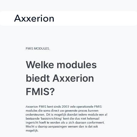
FMIS MODULES.
Welke modules
biedt Axxerion
FMIS?
Axxerion FMIS kent sinds 2003 vele operationele FMIS
modules die soms direct uw gewenste proces kunnen
ondersteunen. Dit is mogelijk doordat iedere module een al
bestaande ‘basisinrichting’ kent die dus niet helemaal
ingericht hoeft te worden als u zich daaraan conformeert.
Mocht u daarop aanpassingen wensen dan is dat ook
mogelijk.