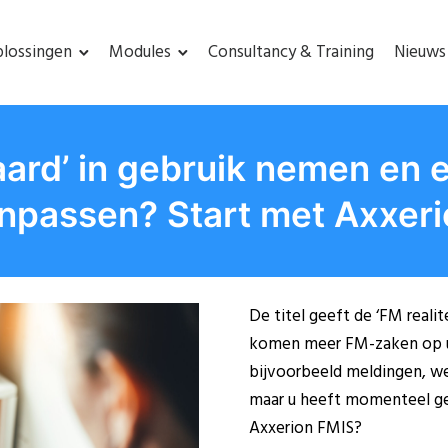
lossingen
Modules
Consultancy & Training
Nieuws
aard’ in gebruik nemen en e
npassen? Start met Axxeri
De titel geeft de ‘FM reali
komen meer FM-zaken op u a
bijvoorbeeld meldingen, wer
maar u heeft momenteel ge
Axxerion FMIS?