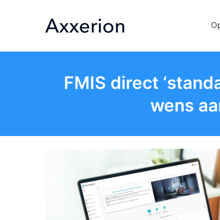
Op
FMIS direct ‘stand
wens aa