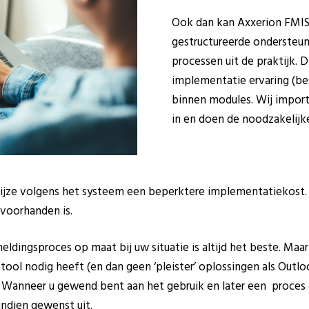
Ook dan kan Axxerion FMIS
gestructureerde ondersteun
processen uit de praktijk. 
implementatie ervaring (be
binnen modules. Wij import
in en doen de noodzakelijke
jze volgens het systeem een beperktere implementatiekost. V
s voorhanden is.
ldingsproces op maat bij uw situatie is altijd het beste. Maa
tool nodig heeft (en dan geen ‘pleister’ oplossingen als Outlo
n. Wanneer u gewend bent aan het gebruik en later een proce
 indien gewenst uit.