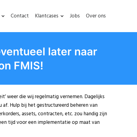
Contact
Klantcases
Jobs
Over ons
ventueel later naar
on FMIS!
teit’ weer die wij regelmatig vernemen. Dagelijks
f. Hulp bij het gestructureerd beheren van
korders, assets, contracten, etc. zou handig zijn
en tijd voor een implementatie op maat van