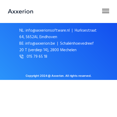
NL: info@axxerionsoftware.nl | Hurksestraat
64, 5652AL Eindhoven
BE: info@axxerion.be | Schaliënhoevedreef
20 T (verdiep 14), 2800 Mechelen
015 79 65 18
Copyright 2024 @ Axxerion. All rights reserved.